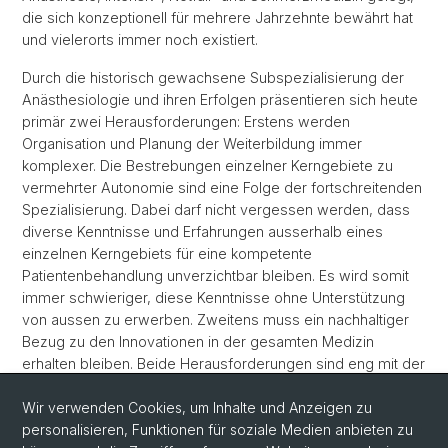
die sich konzeptionell für mehrere Jahrzehnte bewährt hat
und vielerorts immer noch existiert.
Durch die historisch gewachsene Subspezialisierung der
Anästhesiologie und ihren Erfolgen präsentieren sich heute
primär zwei Herausforderungen: Erstens werden
Organisation und Planung der Weiterbildung immer
komplexer. Die Bestrebungen einzelner Kerngebiete zu
vermehrter Autonomie sind eine Folge der fortschreitenden
Spezialisierung. Dabei darf nicht vergessen werden, dass
diverse Kenntnisse und Erfahrungen ausserhalb eines
einzelnen Kerngebiets für eine kompetente
Patientenbehandlung unverzichtbar bleiben. Es wird somit
immer schwieriger, diese Kenntnisse ohne Unterstützung
von aussen zu erwerben. Zweitens muss ein nachhaltiger
Bezug zu den Innovationen in der gesamten Medizin
erhalten bleiben. Beide Herausforderungen sind eng mit der
Akademie verknüpft. Bestrebungen die Anästhesiologie
angesichts ihrer heutigen Sicherheit als «akademisches
Wir verwenden Cookies, um Inhalte und Anzeigen zu
Sparpotential» zu betrachten sind kritisch zu hinterfragen.
personalisieren, Funktionen für soziale Medien anbieten zu